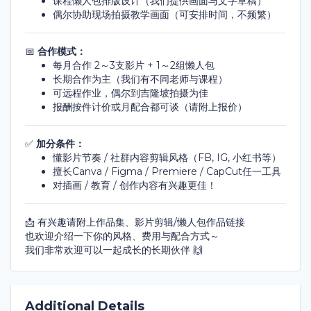
课程懒人包排版设计（我们提供画面与文字草稿）
偶尔协助现场拍摄教学画面（可安排时间，不频繁）
📅
合作模式：
每月合作 2～3支影片 + 1～2组懒人包
长期合作为主（我们有不同老师与课程）
可远程作业，偶尔到吉隆坡拍摄为佳
报酬按件计价或月配合都可谈（请附上报价）
✅
加分条件：
懂影片节奏 / 社群内容剪辑风格（FB, IG, 小红书等）
擅长Canva / Figma / Premiere / CapCut任一工具
对插画 / 教育 / 创作内容有兴趣更佳！
📩 有兴趣请附上作品集、影片剪辑/懒人包作品链接
也欢迎介绍一下你的风格、费用与配合方式～
我们非常欢迎可以一起成长的长期伙伴 🙌
Additional Details