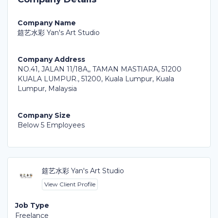
Company Name
筵艺水彩 Yan's Art Studio
Company Address
NO.41, JALAN 11/18A,, TAMAN MASTIARA, 51200
KUALA LUMPUR., 51200, Kuala Lumpur, Kuala
Lumpur, Malaysia
Company Size
Below 5 Employees
筵艺水彩 Yan's Art Studio
View Client Profile
Job Type
Freelance